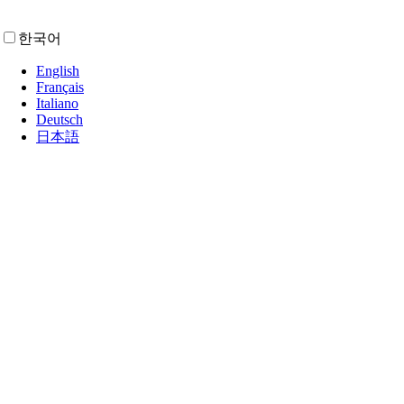
한국어
English
Français
Italiano
Deutsch
日本語