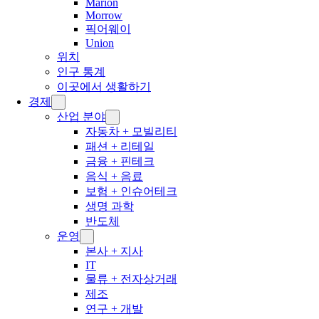
Marion
Morrow
픽어웨이
Union
위치
인구 통계
이곳에서 생활하기
경제
산업 분야
자동차 + 모빌리티
패션 + 리테일
금융 + 핀테크
음식 + 음료
보험 + 인슈어테크
생명 과학
반도체
운영
본사 + 지사
IT
물류 + 전자상거래
제조
연구 + 개발