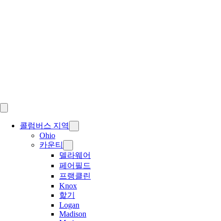
Skip
to
content
콜럼버스 지역
Ohio
카운티
델라웨어
페어필드
프랭클린
Knox
핥기
Logan
Madison