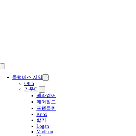
Skip
to
content
콜럼버스 지역
Ohio
카운티
델라웨어
페어필드
프랭클린
Knox
핥기
Logan
Madison