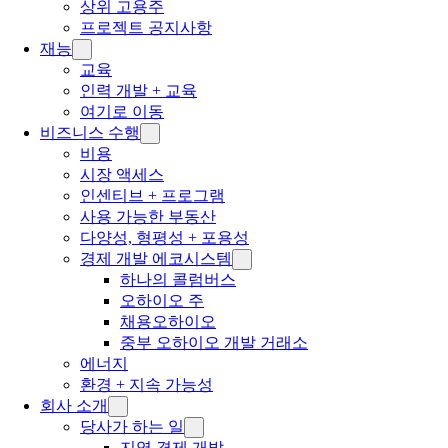
상위 고용주
프로젝트 공지사항
재능
교육
인력 개발 + 교육
여기로 이동
비즈니스 수행
비용
시장 액세스
인센티브 + 프로그램
사용 가능한 부동산
다양성, 형평성 + 포용성
경제 개발 에코시스템
하나의 콜럼버스
오하이오 주
채용오하이오
중부 오하이오 개발 거래소
에너지
환경 + 지속 가능성
회사 소개
당사가 하는 일
지역 경제 개발