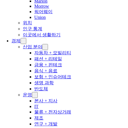
Marion
Morrow
픽어웨이
Union
위치
인구 통계
이곳에서 생활하기
경제
산업 분야
자동차 + 모빌리티
패션 + 리테일
금융 + 핀테크
음식 + 음료
보험 + 인슈어테크
생명 과학
반도체
운영
본사 + 지사
IT
물류 + 전자상거래
제조
연구 + 개발