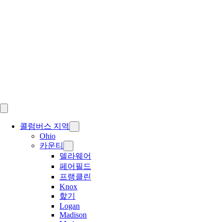
Skip
to
content
콜럼버스 지역
Ohio
카운티
델라웨어
페어필드
프랭클린
Knox
핥기
Logan
Madison