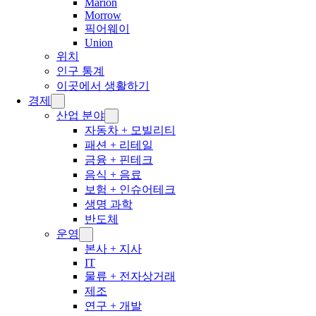
Marion
Morrow
픽어웨이
Union
위치
인구 통계
이곳에서 생활하기
경제
산업 분야
자동차 + 모빌리티
패션 + 리테일
금융 + 핀테크
음식 + 음료
보험 + 인슈어테크
생명 과학
반도체
운영
본사 + 지사
IT
물류 + 전자상거래
제조
연구 + 개발