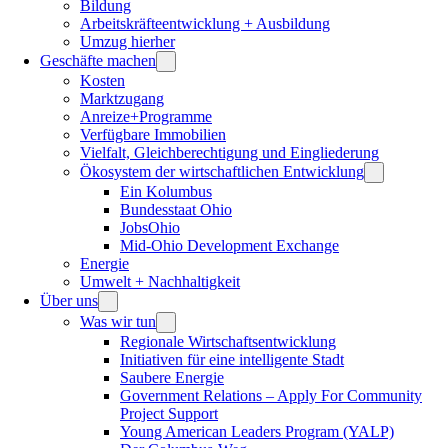
Bildung
Arbeitskräfteentwicklung + Ausbildung
Umzug hierher
Geschäfte machen
Kosten
Marktzugang
Anreize+Programme
Verfügbare Immobilien
Vielfalt, Gleichberechtigung und Eingliederung
Ökosystem der wirtschaftlichen Entwicklung
Ein Kolumbus
Bundesstaat Ohio
JobsOhio
Mid-Ohio Development Exchange
Energie
Umwelt + Nachhaltigkeit
Über uns
Was wir tun
Regionale Wirtschaftsentwicklung
Initiativen für eine intelligente Stadt
Saubere Energie
Government Relations – Apply For Community
Project Support
Young American Leaders Program (YALP)