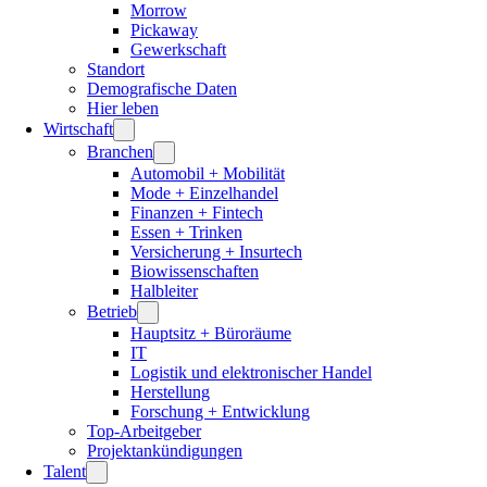
Morrow
Pickaway
Gewerkschaft
Standort
Demografische Daten
Hier leben
Wirtschaft
Branchen
Automobil + Mobilität
Mode + Einzelhandel
Finanzen + Fintech
Essen + Trinken
Versicherung + Insurtech
Biowissenschaften
Halbleiter
Betrieb
Hauptsitz + Büroräume
IT
Logistik und elektronischer Handel
Herstellung
Forschung + Entwicklung
Top-Arbeitgeber
Projektankündigungen
Talent