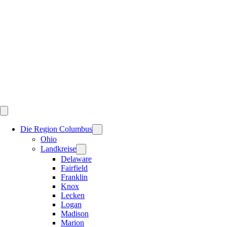
Skip
to
content
Die Region Columbus
Ohio
Landkreise
Delaware
Fairfield
Franklin
Knox
Lecken
Logan
Madison
Marion