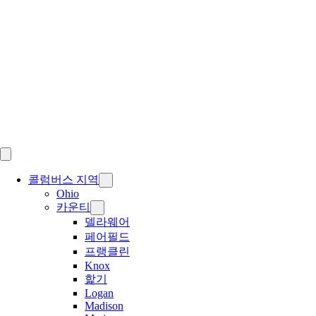
Skip
to
content
콜럼버스 지역
Ohio
카운티
델라웨어
페어필드
프랭클린
Knox
핥기
Logan
Madison