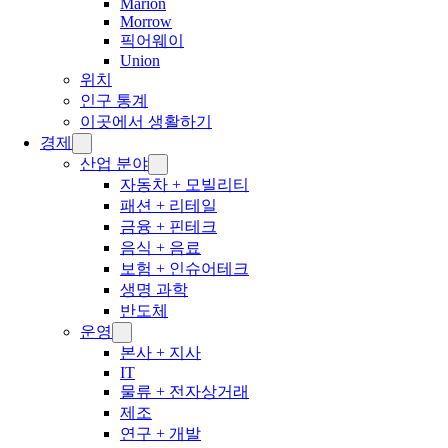
Marion
Morrow
픽어웨이
Union
위치
인구 통계
이곳에서 생활하기
경제
산업 분야
자동차 + 모빌리티
패션 + 리테일
금융 + 핀테크
음식 + 음료
보험 + 인슈어테크
생명 과학
반도체
운영
본사 + 지사
IT
물류 + 전자상거래
제조
연구 + 개발