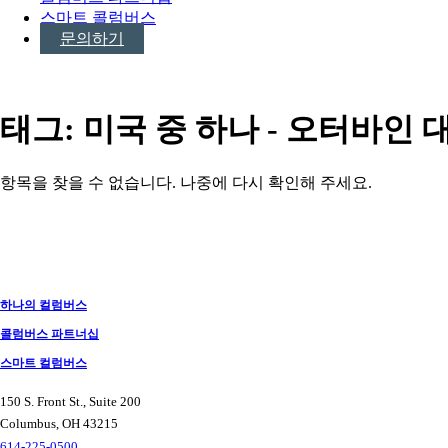
스마트 콜럼버스
문의하기
태그:
미국 중 하나 - 오터바인 
항목을 찾을 수 없습니다. 나중에 다시 확인해 주세요.
게
시
물
하나의 컬럼버스
탐
콜럼버스 파트너십
색
스마트 컬럼버스
150 S. Front St., Suite 200
Columbus, OH 43215
614-225-0500