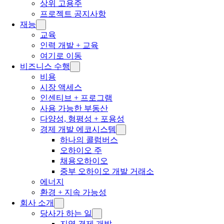
상위 고용주
프로젝트 공지사항
재능
교육
인력 개발 + 교육
여기로 이동
비즈니스 수행
비용
시장 액세스
인센티브 + 프로그램
사용 가능한 부동산
다양성, 형평성 + 포용성
경제 개발 에코시스템
하나의 콜럼버스
오하이오 주
채용오하이오
중부 오하이오 개발 거래소
에너지
환경 + 지속 가능성
회사 소개
당사가 하는 일
지역 경제 개발