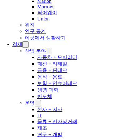
Marion
Morrow
픽어웨이
Union
위치
인구 통계
이곳에서 생활하기
경제
산업 분야
자동차 + 모빌리티
패션 + 리테일
금융 + 핀테크
음식 + 음료
보험 + 인슈어테크
생명 과학
반도체
운영
본사 + 지사
IT
물류 + 전자상거래
제조
연구 + 개발