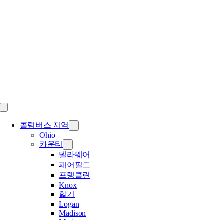
Skip
to
content
콜럼버스 지역
Ohio
카운티
델라웨어
페어필드
프랭클린
Knox
핥기
Logan
Madison