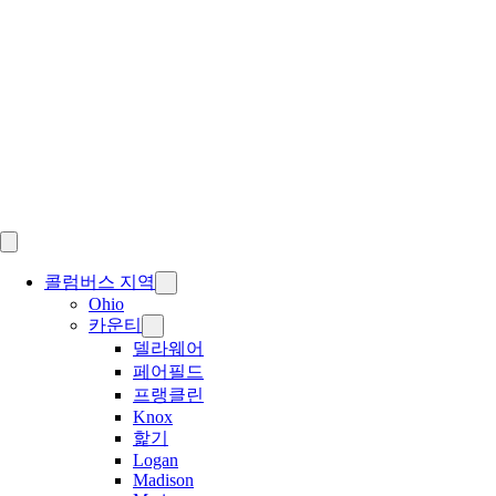
Skip
to
content
콜럼버스 지역
Ohio
카운티
델라웨어
페어필드
프랭클린
Knox
핥기
Logan
Madison