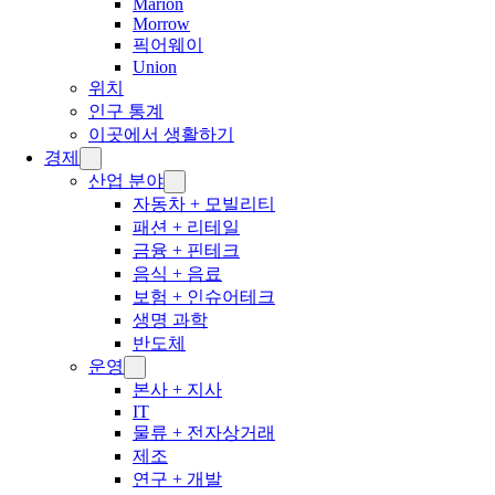
Marion
Morrow
픽어웨이
Union
위치
인구 통계
이곳에서 생활하기
경제
산업 분야
자동차 + 모빌리티
패션 + 리테일
금융 + 핀테크
음식 + 음료
보험 + 인슈어테크
생명 과학
반도체
운영
본사 + 지사
IT
물류 + 전자상거래
제조
연구 + 개발