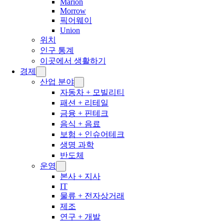
Marion
Morrow
픽어웨이
Union
위치
인구 통계
이곳에서 생활하기
경제
산업 분야
자동차 + 모빌리티
패션 + 리테일
금융 + 핀테크
음식 + 음료
보험 + 인슈어테크
생명 과학
반도체
운영
본사 + 지사
IT
물류 + 전자상거래
제조
연구 + 개발