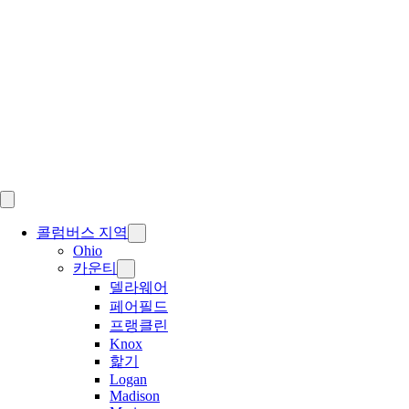
Skip
to
content
콜럼버스 지역
Ohio
카운티
델라웨어
페어필드
프랭클린
Knox
핥기
Logan
Madison