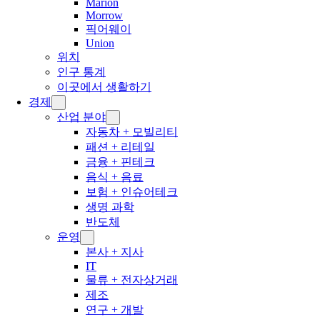
Marion
Morrow
픽어웨이
Union
위치
인구 통계
이곳에서 생활하기
경제
산업 분야
자동차 + 모빌리티
패션 + 리테일
금융 + 핀테크
음식 + 음료
보험 + 인슈어테크
생명 과학
반도체
운영
본사 + 지사
IT
물류 + 전자상거래
제조
연구 + 개발