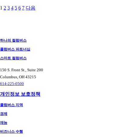
1
2
3
4
5
6
7
다음
게
시
물
탐
하나의 컬럼버스
색
콜럼버스 파트너십
스마트 컬럼버스
150 S. Front St., Suite 200
Columbus, OH 43215
614-225-0500
개인정보 보호정책
콜럼버스 지역
경제
재능
비즈니스 수행