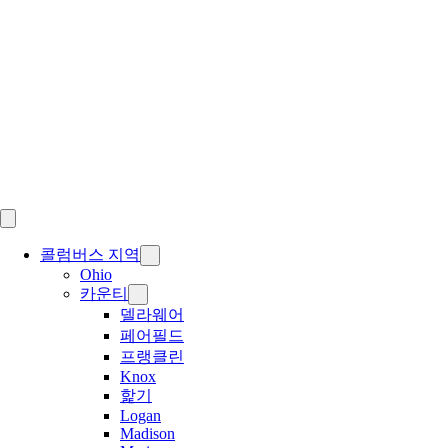
Skip
to
content
콜럼버스 지역
Ohio
카운티
델라웨어
페어필드
프랭클린
Knox
핥기
Logan
Madison