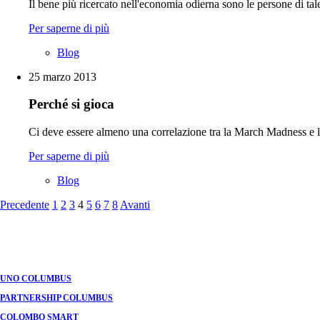
Il bene più ricercato nell'economia odierna sono le persone di ta
Per saperne di più
Blog
25 marzo 2013
Perché si gioca
Ci deve essere almeno una correlazione tra la March Madness e 
Per saperne di più
Blog
Navigazione
Precedente
1
2
3
4
5
6
7
8
Avanti
tra
i
post
UNO COLUMBUS
PARTNERSHIP COLUMBUS
COLOMBO SMART