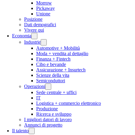
Morrow
Pickaway
Unione
Posizione
Dati demografici
Vivere qui
Economia
Industrie
Automotive + Mobilità
Moda + vendita al dettaglio
Finanza + Fintech
Cibo e bevande
Assicurazione + Insurtech
Scienze della vita
Semiconduttori
Operazioni
Sede centrale + uffici
IT
Logistica + commercio elettronico
Produzione
Ricerca e sviluppo
I migliori datori di lavoro
Annunci di progetto
Il talento