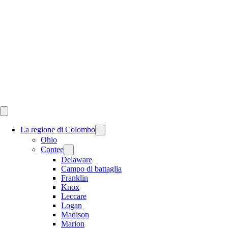
Skip
to
content
La regione di Colombo
Ohio
Contee
Delaware
Campo di battaglia
Franklin
Knox
Leccare
Logan
Madison
Marion