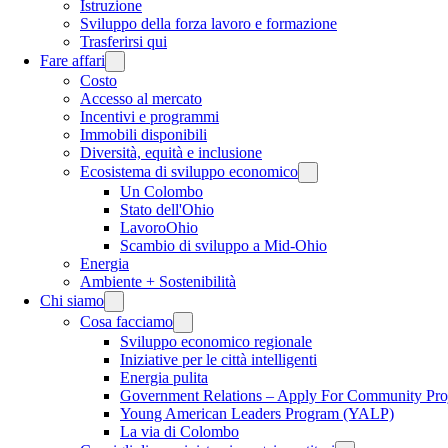
Istruzione
Sviluppo della forza lavoro e formazione
Trasferirsi qui
Fare affari
Costo
Accesso al mercato
Incentivi e programmi
Immobili disponibili
Diversità, equità e inclusione
Ecosistema di sviluppo economico
Un Colombo
Stato dell'Ohio
LavoroOhio
Scambio di sviluppo a Mid-Ohio
Energia
Ambiente + Sostenibilità
Chi siamo
Cosa facciamo
Sviluppo economico regionale
Iniziative per le città intelligenti
Energia pulita
Government Relations – Apply For Community Proj
Young American Leaders Program (YALP)
La via di Colombo