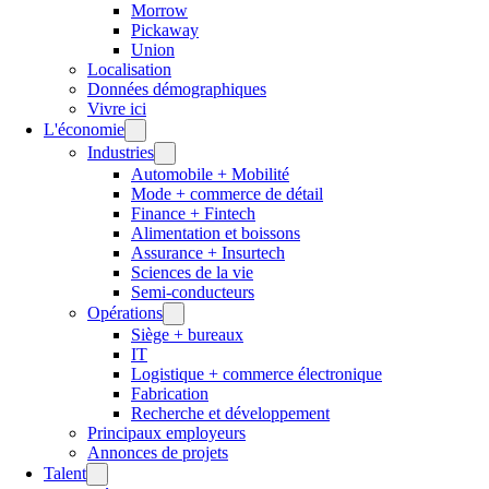
Morrow
Pickaway
Union
Localisation
Données démographiques
Vivre ici
L'économie
Industries
Automobile + Mobilité
Mode + commerce de détail
Finance + Fintech
Alimentation et boissons
Assurance + Insurtech
Sciences de la vie
Semi-conducteurs
Opérations
Siège + bureaux
IT
Logistique + commerce électronique
Fabrication
Recherche et développement
Principaux employeurs
Annonces de projets
Talent