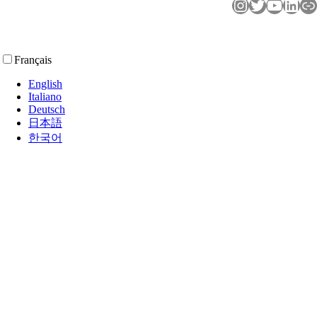
Instagram
Twitter
YouTube
LinkedIn
Lien
Français
English
Italiano
Deutsch
日本語
한국어