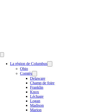
Skip
to
content
La région de Columbus
Ohio
Comtés
Delaware
Champ de foire
Franklin
Knox
Léchage
Logan
Madison
Marion