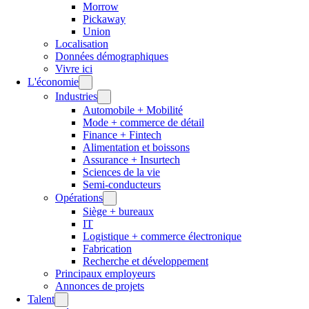
Morrow
Pickaway
Union
Localisation
Données démographiques
Vivre ici
L'économie
Industries
Automobile + Mobilité
Mode + commerce de détail
Finance + Fintech
Alimentation et boissons
Assurance + Insurtech
Sciences de la vie
Semi-conducteurs
Opérations
Siège + bureaux
IT
Logistique + commerce électronique
Fabrication
Recherche et développement
Principaux employeurs
Annonces de projets
Talent