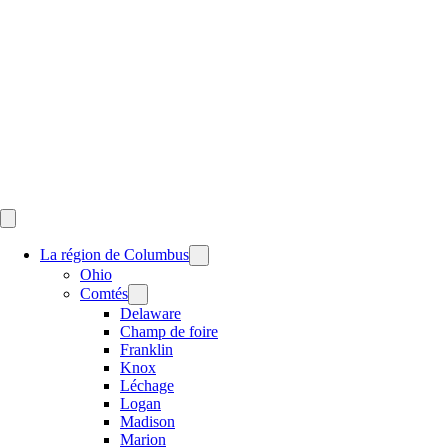
Skip
to
content
La région de Columbus
Ohio
Comtés
Delaware
Champ de foire
Franklin
Knox
Léchage
Logan
Madison
Marion