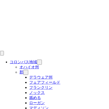
Skip
to
content
コロンバス地域
オハイオ州
郡
デラウェア州
フェアフィールド
フランクリン
ノックス
舐める
ローガン
マディソン