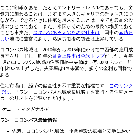
ここに朗報がある。たとえエントリー・レベルであっても、労
働力に加わることは、ますます大きなキャリアのチャンスにつ
ながる。できるときに住宅を購入することは、今でも最高の投
資のひとつである。また、米国がそのための最良の場所である
ことも事実だ。
スキルのある人のための仕事は
、国中の
素晴ら
しい
地域に豊富にあり、熟練労働者の賃金は上昇している。
コロンバス地域は、2010年から2015年にかけて中西部の雇用成
長率をリードし、昨年の
賃金上昇率は全米トップ
だった。今年
1月のコロンバス地域の住宅価格中央値は15万3,000ドルで、前
年比9.3％上昇した。失業率は4％未満で、多くの金利も同様で
ある。
住宅市場は、経済の健全性を示す重要な指標です。
このリンク
では
、「ワン・コロンバス地域成長戦略」を支持する住宅メー
カーのリストをご覧いただけます。
-ケニー・マクドナルド
ワン・コロンバス最新情報
先週、コロンバス地域は、企業施設の拡張と立地におい