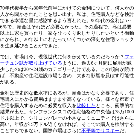
70年代後半から80年代前半にかけての金利について、何人かの
人から聞かされたことを思い出す。私は、住宅購入などを検討
できる幸運な星に感謝するよう言われた。90年代の金利は5～
6％で、頭金はそれほど必要なかった。その過程で、私は必要
以上に家を買ったり、家をひっくり返したりしたいという衝動
にかられ、20年以上にわたっていくつかの深刻な住宅ショック
を生き延びることができた。
では、市場は今、現役世代に何を伝えているのだろうか？
フォ
ーチュン誌が取り上げている
ように、過去6ヶ月間に雇用が減
少したのは20〜24歳のカテゴリーだけである。この傾向が続け
ば、不動産や住宅建設市場も含め、大きな影響を及ぼす可能性
がある。
金利は歴史的な低水準にあるが、頭金はかなり必要であり、住
宅購入にかかる費用はますます高くなっている。様々な都市で
住宅を購入するために必要な収入を
比較した
ところ、衝撃的な
結果が出た。サンフランシスコの住宅価格の中央値は78万1000
ドル以上で、シリコンバレーの小さなコミュニティではさらに
高い。年収が15万ドル近くなければ、そこでの購入を検討する
ことすらできない。国際市場はさらに
不平等でリスキー
だ。