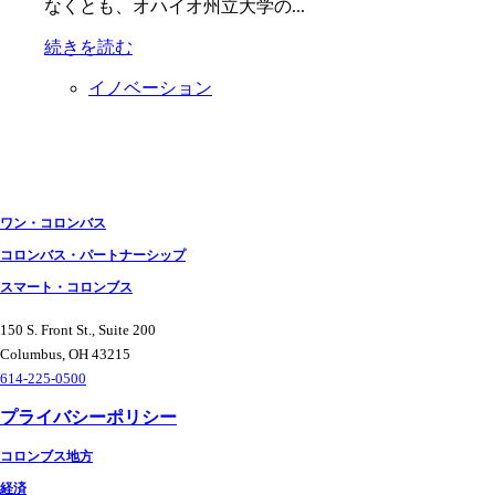
なくとも、オハイオ州立大学の...
続きを読む
イノベーション
投
稿
ナ
ワン・コロンバス
ビ
コロンバス・パートナーシップ
ゲ
スマート・コロンブス
ー
150 S. Front St., Suite 200
シ
Columbus, OH 43215
ョ
614-225-0500
ン
プライバシーポリシー
コロンブス地方
経済