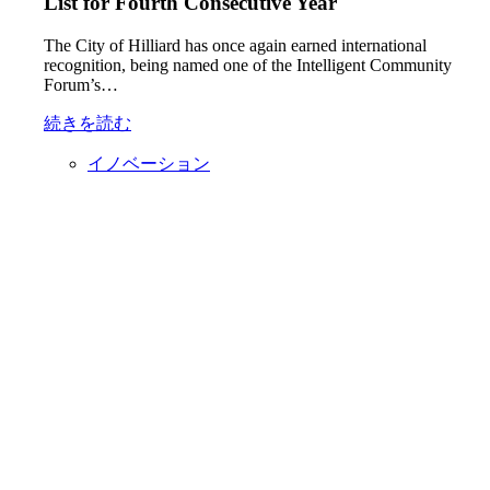
List for Fourth Consecutive Year
The City of Hilliard has once again earned international
recognition, being named one of the Intelligent Community
Forum’s…
続きを読む
イノベーション