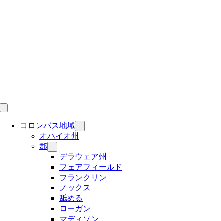
Skip
to
content
コロンバス地域
オハイオ州
郡
デラウェア州
フェアフィールド
フランクリン
ノックス
舐める
ローガン
マディソン