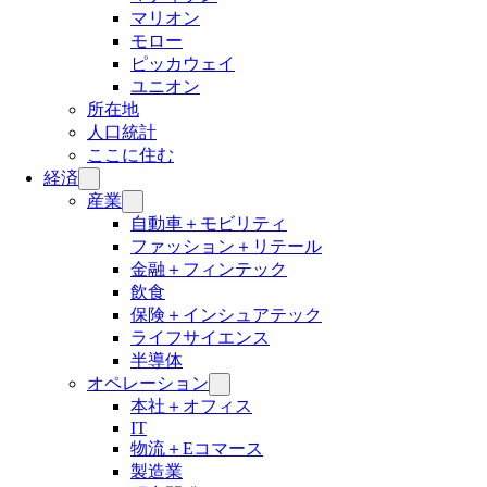
マリオン
モロー
ピッカウェイ
ユニオン
所在地
人口統計
ここに住む
経済
産業
自動車＋モビリティ
ファッション＋リテール
金融＋フィンテック
飲食
保険＋インシュアテック
ライフサイエンス
半導体
オペレーション
本社＋オフィス
IT
物流＋Eコマース
製造業