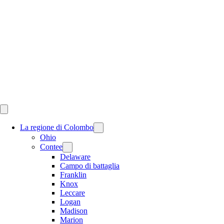
Skip
to
content
La regione di Colombo
Ohio
Contee
Delaware
Campo di battaglia
Franklin
Knox
Leccare
Logan
Madison
Marion