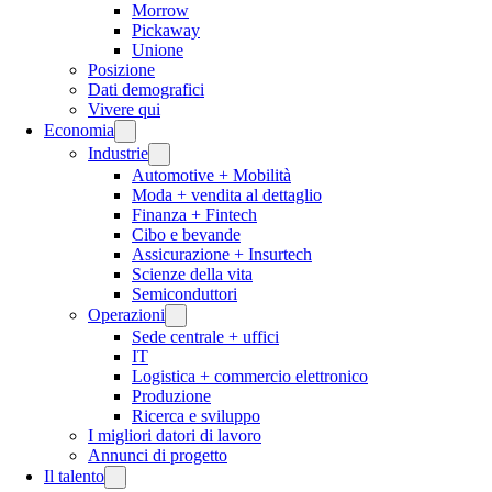
Morrow
Pickaway
Unione
Posizione
Dati demografici
Vivere qui
Economia
Industrie
Automotive + Mobilità
Moda + vendita al dettaglio
Finanza + Fintech
Cibo e bevande
Assicurazione + Insurtech
Scienze della vita
Semiconduttori
Operazioni
Sede centrale + uffici
IT
Logistica + commercio elettronico
Produzione
Ricerca e sviluppo
I migliori datori di lavoro
Annunci di progetto
Il talento