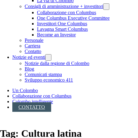
La via di Colombo
Consigli di amministrazione + investitori
Collaborazione con Columbus
One Columbus Executive Committee
Investitori One Columbus
Lavagna Smart Columbus
Become an Investor
Personale
Carriera
Contatto
Notizie ed eventi
Notizie dalla regione di Colombo
Blog
Comunicati stampa
Sviluppo economico 411
Un Colombo
Collaborazione con Columbus
Colombo intelligente
CONTATTO
Tag:
Cultura latina