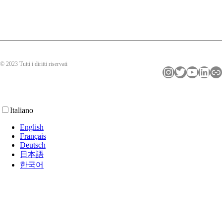
© 2023 Tutti i diritti riservati
Instagram
Twitter
YouTube
LinkedIn
Collegamento
Italiano
English
Français
Deutsch
日本語
한국어