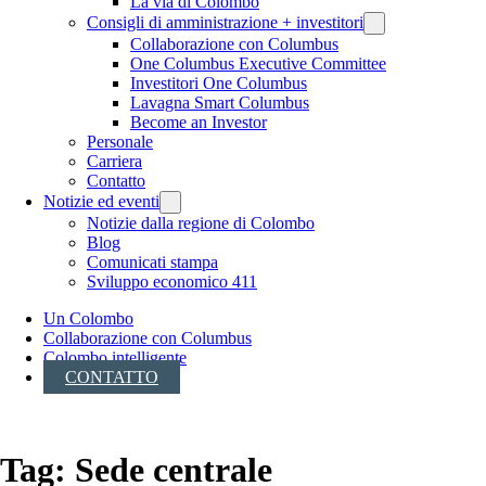
La via di Colombo
Consigli di amministrazione + investitori
Collaborazione con Columbus
One Columbus Executive Committee
Investitori One Columbus
Lavagna Smart Columbus
Become an Investor
Personale
Carriera
Contatto
Notizie ed eventi
Notizie dalla regione di Colombo
Blog
Comunicati stampa
Sviluppo economico 411
Un Colombo
Collaborazione con Columbus
Colombo intelligente
CONTATTO
Tag:
Sede centrale