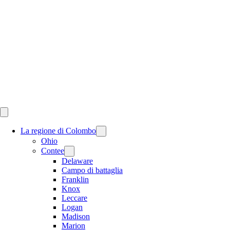
Skip
to
content
La regione di Colombo
Ohio
Contee
Delaware
Campo di battaglia
Franklin
Knox
Leccare
Logan
Madison
Marion