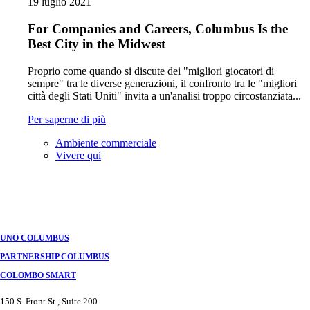
19 luglio 2021
For Companies and Careers, Columbus Is the
Best City in the Midwest
Proprio come quando si discute dei "migliori giocatori di
sempre" tra le diverse generazioni, il confronto tra le "migliori
città degli Stati Uniti" invita a un'analisi troppo circostanziata...
Per saperne di più
Ambiente commerciale
Vivere qui
Navigazione
tra
i
post
UNO COLUMBUS
PARTNERSHIP COLUMBUS
COLOMBO SMART
150 S. Front St., Suite 200