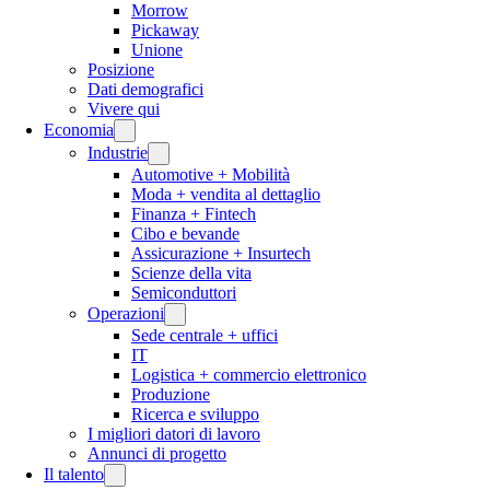
Morrow
Pickaway
Unione
Posizione
Dati demografici
Vivere qui
Economia
Industrie
Automotive + Mobilità
Moda + vendita al dettaglio
Finanza + Fintech
Cibo e bevande
Assicurazione + Insurtech
Scienze della vita
Semiconduttori
Operazioni
Sede centrale + uffici
IT
Logistica + commercio elettronico
Produzione
Ricerca e sviluppo
I migliori datori di lavoro
Annunci di progetto
Il talento