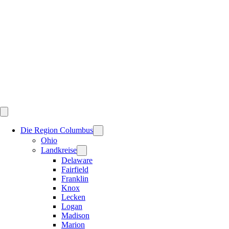
Skip
to
content
Die Region Columbus
Ohio
Landkreise
Delaware
Fairfield
Franklin
Knox
Lecken
Logan
Madison
Marion