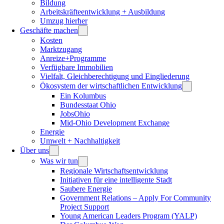
Bildung
Arbeitskräfteentwicklung + Ausbildung
Umzug hierher
Geschäfte machen
Kosten
Marktzugang
Anreize+Programme
Verfügbare Immobilien
Vielfalt, Gleichberechtigung und Eingliederung
Ökosystem der wirtschaftlichen Entwicklung
Ein Kolumbus
Bundesstaat Ohio
JobsOhio
Mid-Ohio Development Exchange
Energie
Umwelt + Nachhaltigkeit
Über uns
Was wir tun
Regionale Wirtschaftsentwicklung
Initiativen für eine intelligente Stadt
Saubere Energie
Government Relations – Apply For Community
Project Support
Young American Leaders Program (YALP)