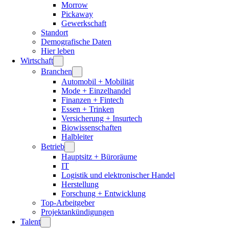
Morrow
Pickaway
Gewerkschaft
Standort
Demografische Daten
Hier leben
Wirtschaft
Branchen
Automobil + Mobilität
Mode + Einzelhandel
Finanzen + Fintech
Essen + Trinken
Versicherung + Insurtech
Biowissenschaften
Halbleiter
Betrieb
Hauptsitz + Büroräume
IT
Logistik und elektronischer Handel
Herstellung
Forschung + Entwicklung
Top-Arbeitgeber
Projektankündigungen
Talent