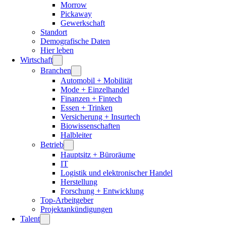
Morrow
Pickaway
Gewerkschaft
Standort
Demografische Daten
Hier leben
Wirtschaft
Branchen
Automobil + Mobilität
Mode + Einzelhandel
Finanzen + Fintech
Essen + Trinken
Versicherung + Insurtech
Biowissenschaften
Halbleiter
Betrieb
Hauptsitz + Büroräume
IT
Logistik und elektronischer Handel
Herstellung
Forschung + Entwicklung
Top-Arbeitgeber
Projektankündigungen
Talent