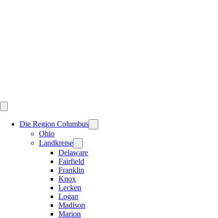
Skip
to
content
Die Region Columbus
Ohio
Landkreise
Delaware
Fairfield
Franklin
Knox
Lecken
Logan
Madison
Marion