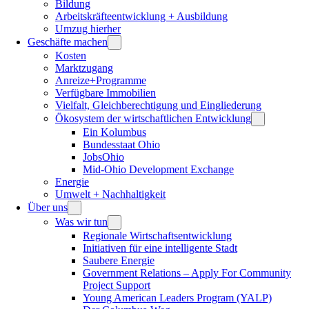
Bildung
Arbeitskräfteentwicklung + Ausbildung
Umzug hierher
Geschäfte machen
Kosten
Marktzugang
Anreize+Programme
Verfügbare Immobilien
Vielfalt, Gleichberechtigung und Eingliederung
Ökosystem der wirtschaftlichen Entwicklung
Ein Kolumbus
Bundesstaat Ohio
JobsOhio
Mid-Ohio Development Exchange
Energie
Umwelt + Nachhaltigkeit
Über uns
Was wir tun
Regionale Wirtschaftsentwicklung
Initiativen für eine intelligente Stadt
Saubere Energie
Government Relations – Apply For Community
Project Support
Young American Leaders Program (YALP)