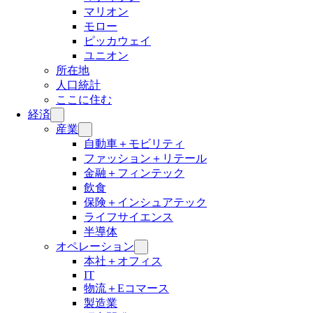
マリオン
モロー
ピッカウェイ
ユニオン
所在地
人口統計
ここに住む
経済
産業
自動車＋モビリティ
ファッション＋リテール
金融＋フィンテック
飲食
保険＋インシュアテック
ライフサイエンス
半導体
オペレーション
本社＋オフィス
IT
物流＋Eコマース
製造業