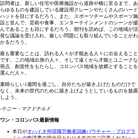
訪問者は、新しい住宅や医療施設から道路や橋に至るまで、あ
らゆるものを建設している建設用クレーンやたくさんのハード
ハットを目にするだろう。また、スポーツチームやスポーツ施
設と並んで、芸術や食事、エンターテインメントのシーンが盛
んであることも目にするだろう。朝刊を読めば、この地域が活
発な議論を受け入れ、厳しい問題にも取り組んでいることがわ
かるだろう。
最も重要なことは、訪れる人々が才能ある人々に出会えること
です。この地域出身の人々、そして遠くから才能とユニークな
視点、創造性をもたらし、コロンバス地域を故郷とすることを
選んだ人々。
素晴らしい1週間を過ごし、自分たちが築き上げたものだけで
なく、未来の世代のために築き上げようとしているものを披露
しよう。
-ケニー・マクドナルド
ワン・コロンバス最新情報
本日が
オハイオ州現職労働者訓練バウチャー・プログラ
ムへの
申請書の提出日となりますのでご注意ください。