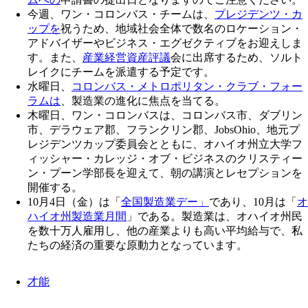
今週、ワン・コロンバス・チームは、
プレジデンツ・カ
ップを
祝うため、地域社会全体で数名のロケーション・
アドバイザーやビジネス・エグゼクティブをお迎えしま
す。また、
産業経営資産評議
会に出席するため、ソルト
レイクにチームを派遣する予定です。
水曜日、
コロンバス・メトロポリタン・クラブ・フォー
ラムは
、製造業の進化に焦点を当てる。
木曜日、ワン・コロンバスは、コロンバス市、ダブリン
市、デラウェア郡、フランクリン郡、JobsOhio、地元プ
レジデンツカップ委員会とともに、オハイオ州立大学フ
ィッシャー・カレッジ・オブ・ビジネスのクリスティー
ン・プーン学部長を迎えて、朝の講演とレセプションを
開催する。
10月4日（金）は「
全国製造業デー」
であり、10月は「
オ
ハイオ州製造業月間
」である。製造業は、オハイオ州民
を数十万人雇用し、他の産業よりも高い平均給与で、私
たちの経済の重要な原動力となっています。
才能