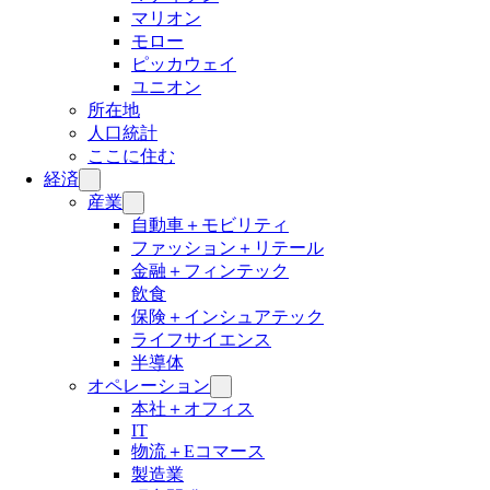
マリオン
モロー
ピッカウェイ
ユニオン
所在地
人口統計
ここに住む
経済
産業
自動車＋モビリティ
ファッション＋リテール
金融＋フィンテック
飲食
保険＋インシュアテック
ライフサイエンス
半導体
オペレーション
本社＋オフィス
IT
物流＋Eコマース
製造業