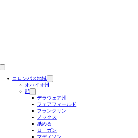
Skip
to
content
コロンバス地域
オハイオ州
郡
デラウェア州
フェアフィールド
フランクリン
ノックス
舐める
ローガン
マディソン