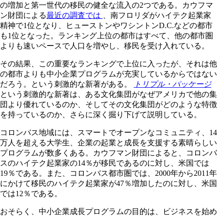
の増加と第一世代の移民の健全な流入の2つである。カウフマ
ン財団による
最近の調査では
、南フロリダがハイテク起業家
精神で1位となり、ヒューストンやワシントンD.C.などの都市
も1位となった。ランキング上位の都市はすべて、他の都市圏
よりも速いペースで人口を増やし、移民を受け入れている。
その結果、この重要なランキングで上位に入ったが、それは他
の都市よりも中小企業プログラムが充実しているからではない
だろう。という刺激的な新著がある。
トリプル・パッケージ
という刺激的な新著は、ある文化集団がなぜアメリカで他の集
団より優れているのか、そしてその文化集団がどのような特徴
を持っているのか、さらに深く掘り下げて説明している。
コロンバス地域には、スマートでオープンなコミュニティ、14
万人を超える大学生、企業の起業と成長を支援する素晴らしい
プログラムが数多くある。カウフマン財団によると、コロンバ
スのハイテク起業家の14％が移民であるのに対し、米国では
19％である。また、コロンバス都市圏では、2000年から2011年
にかけて移民のハイテク起業家が47％増加したのに対し、米国
では12％である。
おそらく、中小企業成長プログラムの目的は、ビジネスを始め