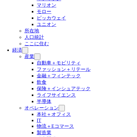
マリオン
モロー
ピッカウェイ
ユニオン
所在地
人口統計
ここに住む
経済
産業
自動車＋モビリティ
ファッション＋リテール
金融＋フィンテック
飲食
保険＋インシュアテック
ライフサイエンス
半導体
オペレーション
本社＋オフィス
IT
物流＋Eコマース
製造業