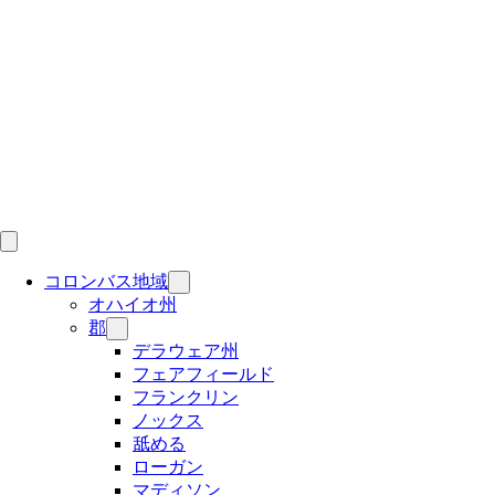
Skip
to
content
コロンバス地域
オハイオ州
郡
デラウェア州
フェアフィールド
フランクリン
ノックス
舐める
ローガン
マディソン