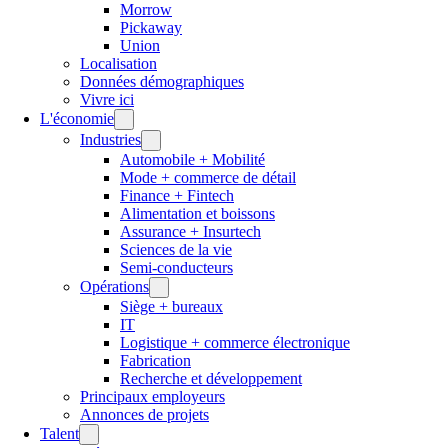
Morrow
Pickaway
Union
Localisation
Données démographiques
Vivre ici
L'économie
Industries
Automobile + Mobilité
Mode + commerce de détail
Finance + Fintech
Alimentation et boissons
Assurance + Insurtech
Sciences de la vie
Semi-conducteurs
Opérations
Siège + bureaux
IT
Logistique + commerce électronique
Fabrication
Recherche et développement
Principaux employeurs
Annonces de projets
Talent