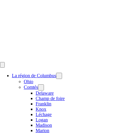
Skip
to
content
La région de Columbus
Ohio
Comtés
Delaware
Champ de foire
Franklin
Knox
Léchage
Logan
Madison
Marion