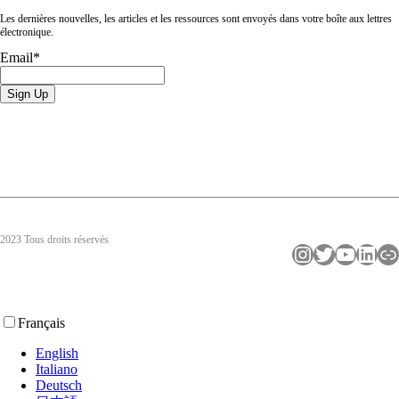
Les dernières nouvelles, les articles et les ressources sont envoyés dans votre boîte aux lettres
électronique.
Email
*
2023 Tous droits réservés
Instagram
Twitter
YouTube
LinkedIn
Lien
Français
English
Italiano
Deutsch