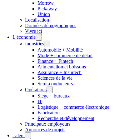
Morrow
Pickaway
Union
Localisation
Données démographiques
Vivre ici
L'économie
Industries
Automobile + Mobilité
Mode + commerce de détail
Finance + Fintech
Alimentation et boissons
Assurance + Insurtech
Sciences de la vie
Semi-conducteurs
Opérations
Siège + bureaux
IT
Logistique + commerce électronique
Fabrication
Recherche et développement
Principaux employeurs
Annonces de projets
Talent