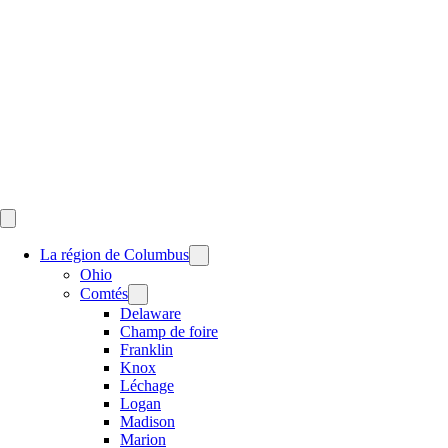
Skip
to
content
La région de Columbus
Ohio
Comtés
Delaware
Champ de foire
Franklin
Knox
Léchage
Logan
Madison
Marion