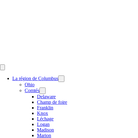
Skip
to
content
La région de Columbus
Ohio
Comtés
Delaware
Champ de foire
Franklin
Knox
Léchage
Logan
Madison
Marion