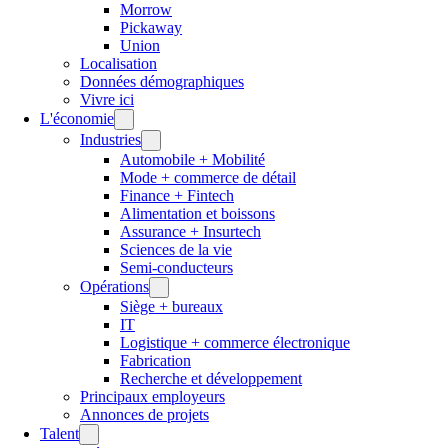
Morrow
Pickaway
Union
Localisation
Données démographiques
Vivre ici
L'économie
Industries
Automobile + Mobilité
Mode + commerce de détail
Finance + Fintech
Alimentation et boissons
Assurance + Insurtech
Sciences de la vie
Semi-conducteurs
Opérations
Siège + bureaux
IT
Logistique + commerce électronique
Fabrication
Recherche et développement
Principaux employeurs
Annonces de projets
Talent