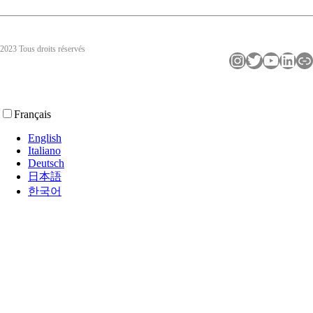
2023 Tous droits réservés
Instagram
Twitter
YouTube
LinkedIn
Lien
Français
English
Italiano
Deutsch
日本語
한국어