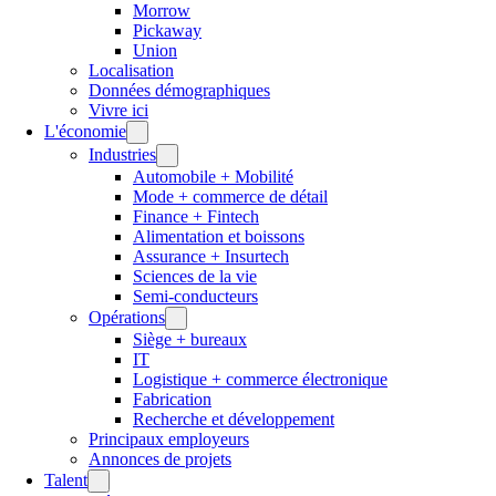
Morrow
Pickaway
Union
Localisation
Données démographiques
Vivre ici
L'économie
Industries
Automobile + Mobilité
Mode + commerce de détail
Finance + Fintech
Alimentation et boissons
Assurance + Insurtech
Sciences de la vie
Semi-conducteurs
Opérations
Siège + bureaux
IT
Logistique + commerce électronique
Fabrication
Recherche et développement
Principaux employeurs
Annonces de projets
Talent