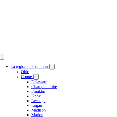
Skip
to
content
La région de Columbus
Ohio
Comtés
Delaware
Champ de foire
Franklin
Knox
Léchage
Logan
Madison
Marion