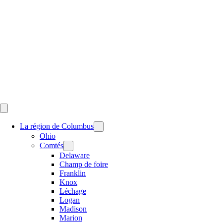
Skip
to
content
La région de Columbus
Ohio
Comtés
Delaware
Champ de foire
Franklin
Knox
Léchage
Logan
Madison
Marion