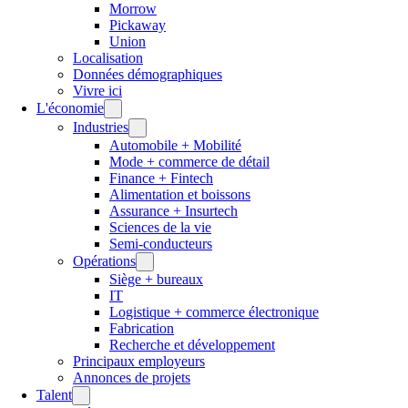
Morrow
Pickaway
Union
Localisation
Données démographiques
Vivre ici
L'économie
Industries
Automobile + Mobilité
Mode + commerce de détail
Finance + Fintech
Alimentation et boissons
Assurance + Insurtech
Sciences de la vie
Semi-conducteurs
Opérations
Siège + bureaux
IT
Logistique + commerce électronique
Fabrication
Recherche et développement
Principaux employeurs
Annonces de projets
Talent