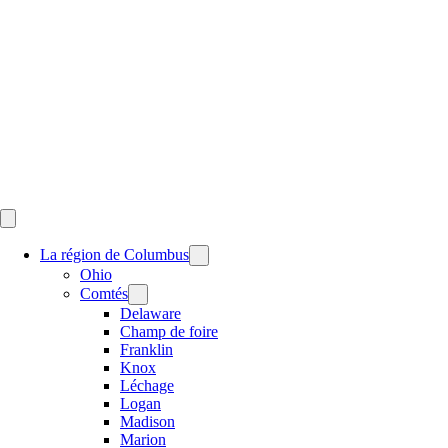
Skip
to
content
La région de Columbus
Ohio
Comtés
Delaware
Champ de foire
Franklin
Knox
Léchage
Logan
Madison
Marion