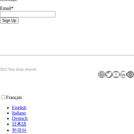
Email
*
2023 Tous droits réservés
Instagram
Twitter
YouTube
LinkedIn
Lien
Français
English
Italiano
Deutsch
日本語
한국어