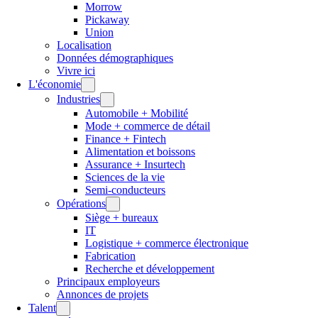
Morrow
Pickaway
Union
Localisation
Données démographiques
Vivre ici
L'économie
Industries
Automobile + Mobilité
Mode + commerce de détail
Finance + Fintech
Alimentation et boissons
Assurance + Insurtech
Sciences de la vie
Semi-conducteurs
Opérations
Siège + bureaux
IT
Logistique + commerce électronique
Fabrication
Recherche et développement
Principaux employeurs
Annonces de projets
Talent