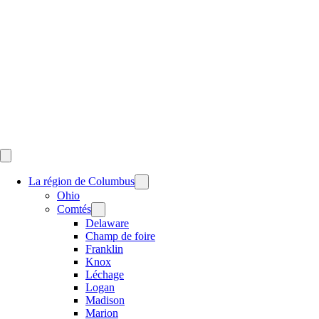
Skip
to
content
La région de Columbus
Ohio
Comtés
Delaware
Champ de foire
Franklin
Knox
Léchage
Logan
Madison
Marion