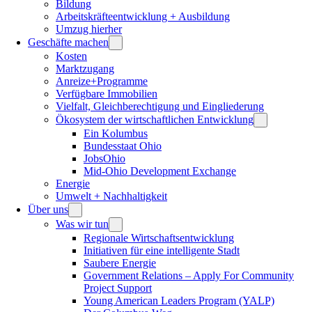
Bildung
Arbeitskräfteentwicklung + Ausbildung
Umzug hierher
Geschäfte machen
Kosten
Marktzugang
Anreize+Programme
Verfügbare Immobilien
Vielfalt, Gleichberechtigung und Eingliederung
Ökosystem der wirtschaftlichen Entwicklung
Ein Kolumbus
Bundesstaat Ohio
JobsOhio
Mid-Ohio Development Exchange
Energie
Umwelt + Nachhaltigkeit
Über uns
Was wir tun
Regionale Wirtschaftsentwicklung
Initiativen für eine intelligente Stadt
Saubere Energie
Government Relations – Apply For Community
Project Support
Young American Leaders Program (YALP)