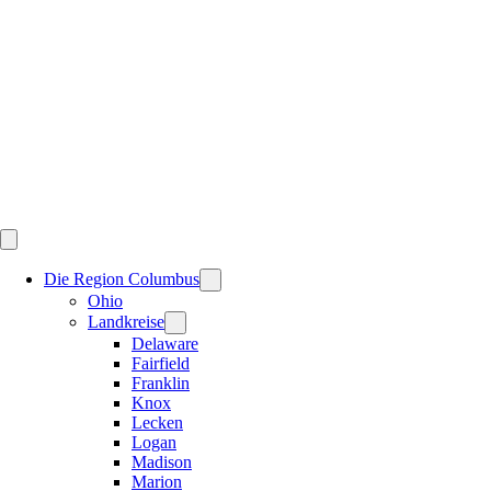
Skip
to
content
Die Region Columbus
Ohio
Landkreise
Delaware
Fairfield
Franklin
Knox
Lecken
Logan
Madison
Marion