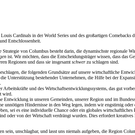
Louis Cardinals in der World Series und des großartigen Comebacks d
und Entschlossenheit.
e Strategie von Columbus besteht darin, die dynamischste regionale Wi
agen
ist. Wir möchten, dass die Entscheidungsträger wissen, dass das G
deren Regionen und dass sie insgesamt
schwer
zu schlagen sind.
rschlagen, die folgenden Grundsätze auf unsere wirtschaftliche Entwi
f die Unterstützung bestehender Unternehmen, die Hilfe bei der Expan
.
er Arbeitskräfte und des Wirtschaftsentwicklungssystems, das gut vorbe
t wird.
ftliche Entwicklung in unseren Gemeinden, unserer Region und im Bunde
ne unnötigen Hindernisse in den Weg legen, indem wir engstirnig oder 
en, sei es eine individuelle Chance oder ein globales wirtschaftliche
ind oder von der Wirtschaft verdrängt wurden. Dies erfordert kreative
agen sein, unschlagbar, und lasst uns niemals aufgeben, die Region Co