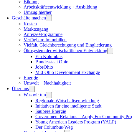
Bildung
Arbeitskräfteentwicklung + Ausbildung
Umzug hierher
Geschäfte machen
Kosten
Marktzugang
Anreize+Programme
Verfügbare Immobilien
Vielfalt, Gleichberechtigung und Eingliederung
Ökosystem der wirtschaftlichen Entwicklung
Ein Kolumbus
Bundesstaat Ohio
JobsOhio
Mid-Ohio Development Exchange
Energie
Umwelt + Nachhaltigkeit
Über uns
Was wir tun
Regionale Wirtschaftsentwicklung
Initiativen für eine intelligente Stadt
Saubere Energie
Government Relations – Apply For Community Proj
Young American Leaders Program (YALP)
Der Columbus-Weg