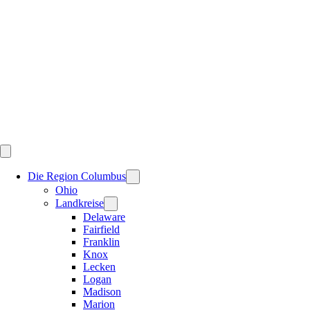
Skip
to
content
Die Region Columbus
Ohio
Landkreise
Delaware
Fairfield
Franklin
Knox
Lecken
Logan
Madison
Marion