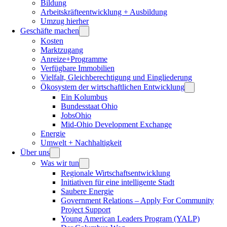
Bildung
Arbeitskräfteentwicklung + Ausbildung
Umzug hierher
Geschäfte machen
Kosten
Marktzugang
Anreize+Programme
Verfügbare Immobilien
Vielfalt, Gleichberechtigung und Eingliederung
Ökosystem der wirtschaftlichen Entwicklung
Ein Kolumbus
Bundesstaat Ohio
JobsOhio
Mid-Ohio Development Exchange
Energie
Umwelt + Nachhaltigkeit
Über uns
Was wir tun
Regionale Wirtschaftsentwicklung
Initiativen für eine intelligente Stadt
Saubere Energie
Government Relations – Apply For Community
Project Support
Young American Leaders Program (YALP)