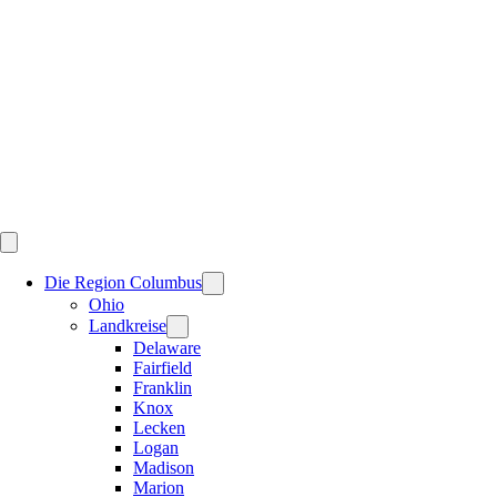
Skip
to
content
Die Region Columbus
Ohio
Landkreise
Delaware
Fairfield
Franklin
Knox
Lecken
Logan
Madison
Marion